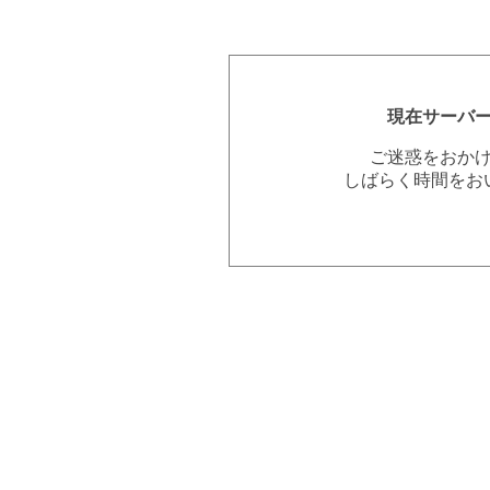
現在サーバ
ご迷惑をおか
しばらく時間をお