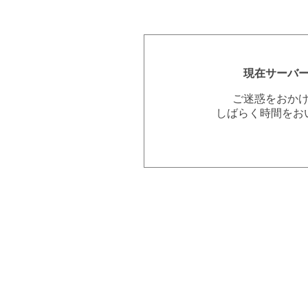
現在サーバ
ご迷惑をおか
しばらく時間をお