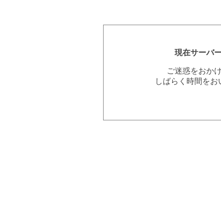
現在サーバ
ご迷惑をおか
しばらく時間をお