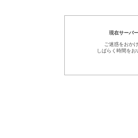
現在サーバ
ご迷惑をおか
しばらく時間をお