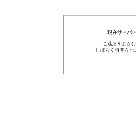
現在サーバ
ご迷惑をおか
しばらく時間をお