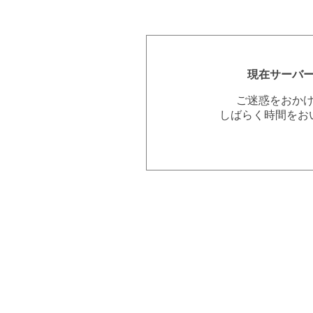
現在サーバ
ご迷惑をおか
しばらく時間をお