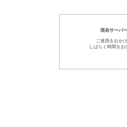
現在サーバ
ご迷惑をおか
しばらく時間をお