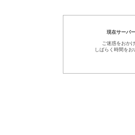
現在サーバ
ご迷惑をおか
しばらく時間をお