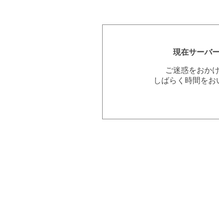
現在サーバ
ご迷惑をおか
しばらく時間をお