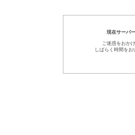
現在サーバ
ご迷惑をおか
しばらく時間をお