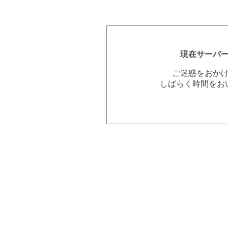
現在サーバ
ご迷惑をおか
しばらく時間をお