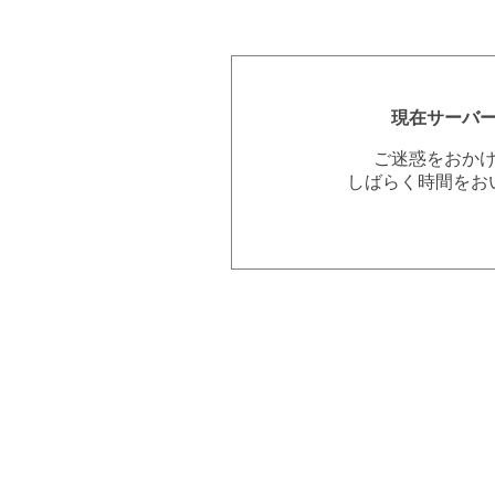
現在サーバ
ご迷惑をおか
しばらく時間をお