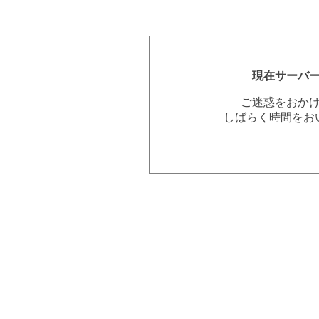
現在サーバ
ご迷惑をおか
しばらく時間をお