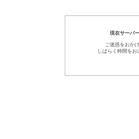
現在サーバ
ご迷惑をおか
しばらく時間をお