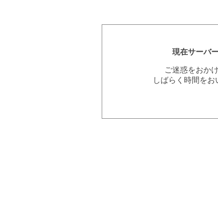
現在サーバ
ご迷惑をおか
しばらく時間をお