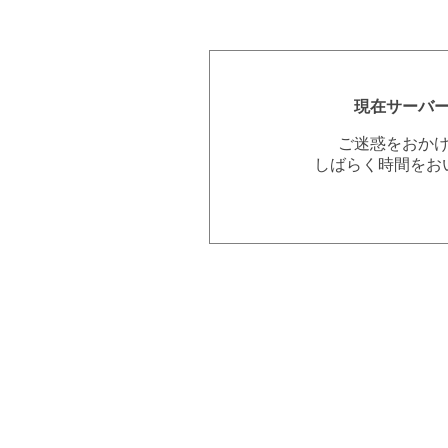
現在サーバ
ご迷惑をおか
しばらく時間をお