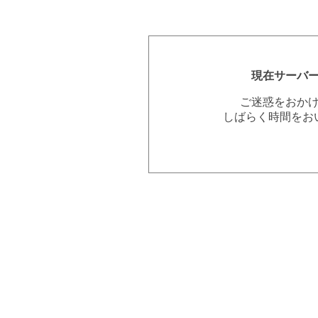
現在サーバ
ご迷惑をおか
しばらく時間をお