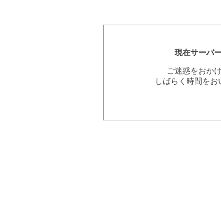
現在サーバ
ご迷惑をおか
しばらく時間をお