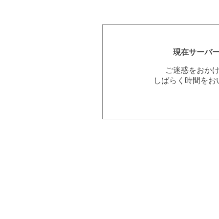
現在サーバ
ご迷惑をおか
しばらく時間をお