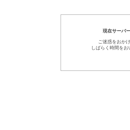
現在サーバ
ご迷惑をおか
しばらく時間をお