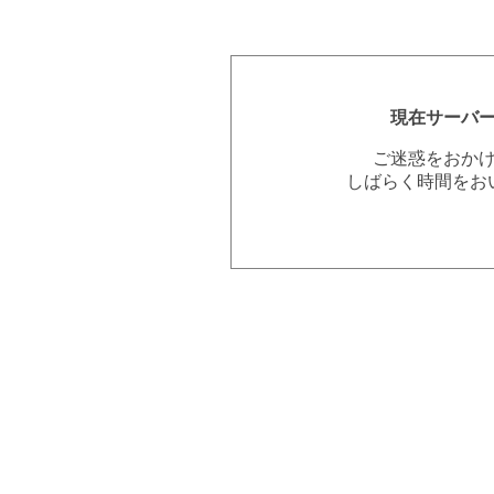
現在サーバ
ご迷惑をおか
しばらく時間をお