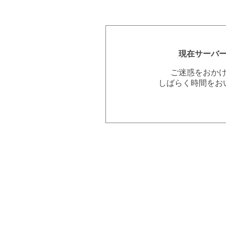
現在サーバ
ご迷惑をおか
しばらく時間をお