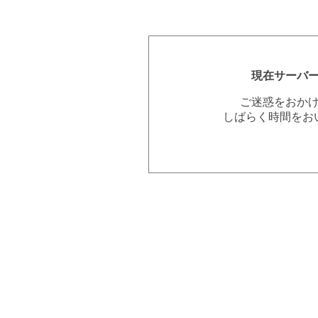
現在サーバ
ご迷惑をおか
しばらく時間をお