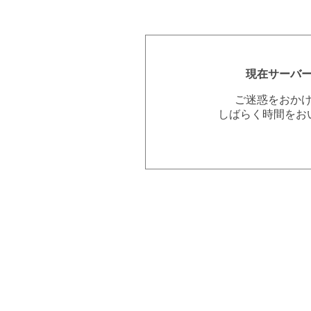
現在サーバ
ご迷惑をおか
しばらく時間をお