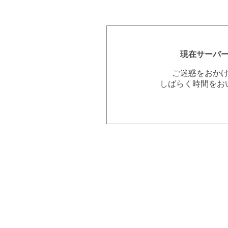
現在サーバ
ご迷惑をおか
しばらく時間をお