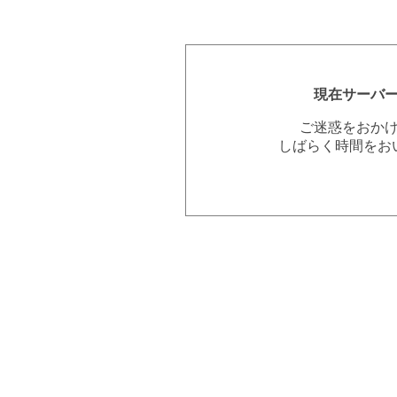
現在サーバ
ご迷惑をおか
しばらく時間をお