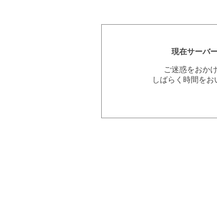
現在サーバ
ご迷惑をおか
しばらく時間をお