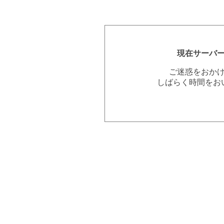
現在サーバ
ご迷惑をおか
しばらく時間をお