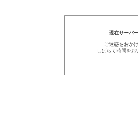
現在サーバ
ご迷惑をおか
しばらく時間をお