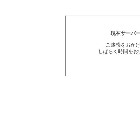
現在サーバ
ご迷惑をおか
しばらく時間をお