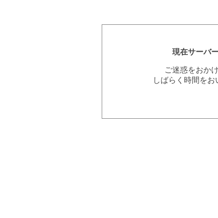
現在サーバ
ご迷惑をおか
しばらく時間をお