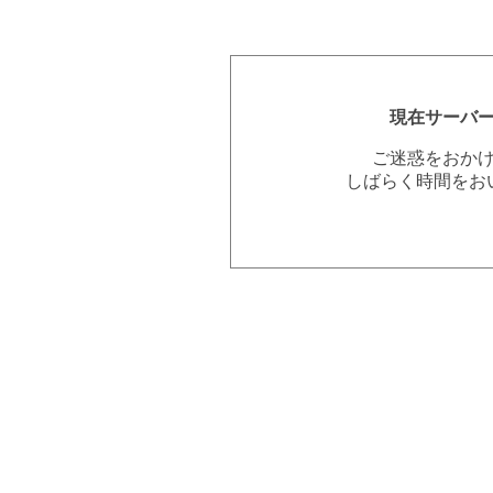
現在サーバ
ご迷惑をおか
しばらく時間をお