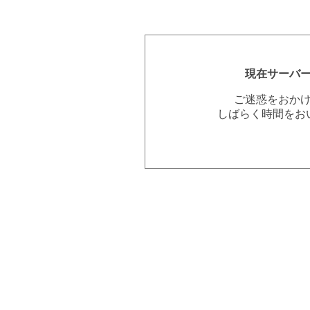
現在サーバ
ご迷惑をおか
しばらく時間をお