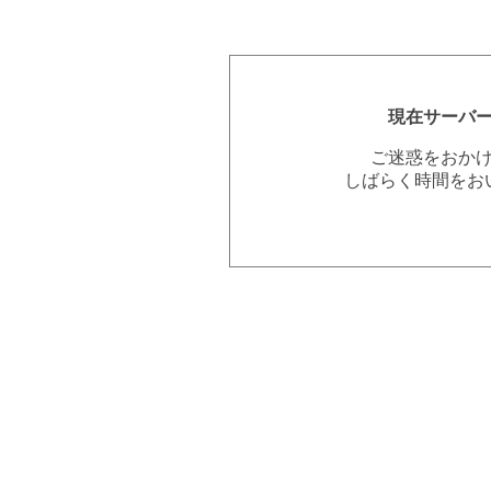
現在サーバ
ご迷惑をおか
しばらく時間をお