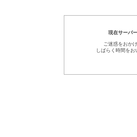
現在サーバ
ご迷惑をおか
しばらく時間をお