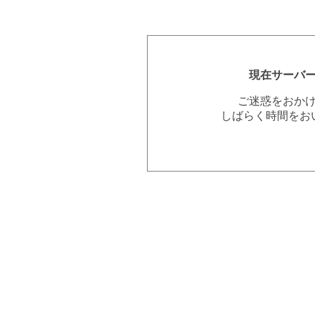
現在サーバ
ご迷惑をおか
しばらく時間をお