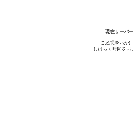
現在サーバ
ご迷惑をおか
しばらく時間をお