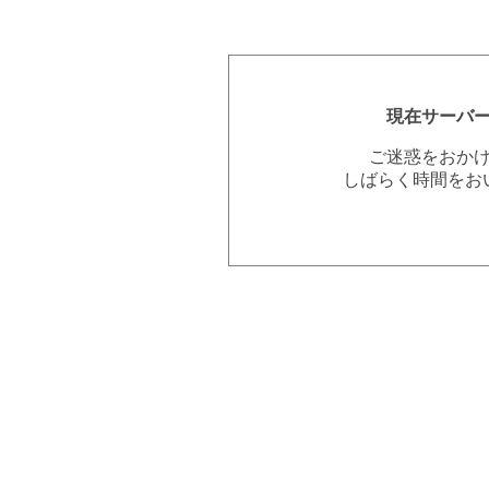
現在サーバ
ご迷惑をおか
しばらく時間をお