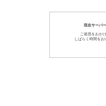
現在サーバ
ご迷惑をおか
しばらく時間をお