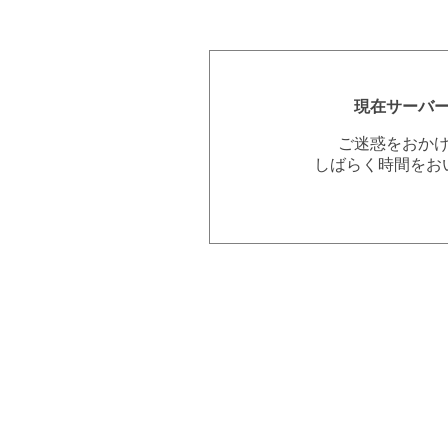
現在サーバ
ご迷惑をおか
しばらく時間をお