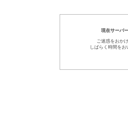
現在サーバ
ご迷惑をおか
しばらく時間をお