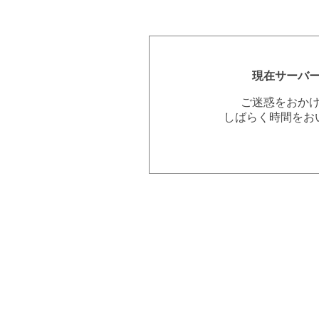
現在サーバ
ご迷惑をおか
しばらく時間をお