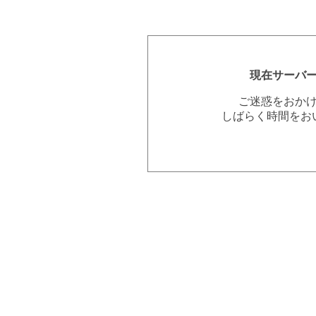
現在サーバ
ご迷惑をおか
しばらく時間をお