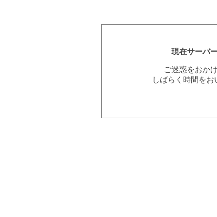
現在サーバ
ご迷惑をおか
しばらく時間をお