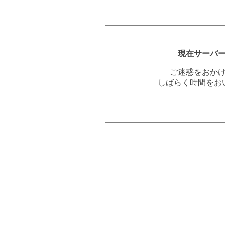
現在サーバ
ご迷惑をおか
しばらく時間をお