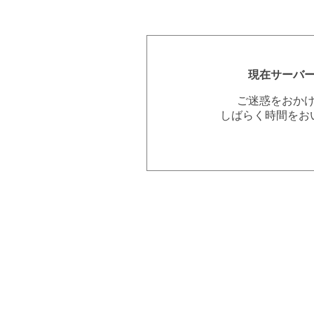
現在サーバ
ご迷惑をおか
しばらく時間をお