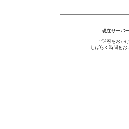
現在サーバ
ご迷惑をおか
しばらく時間をお