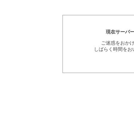
現在サーバ
ご迷惑をおか
しばらく時間をお