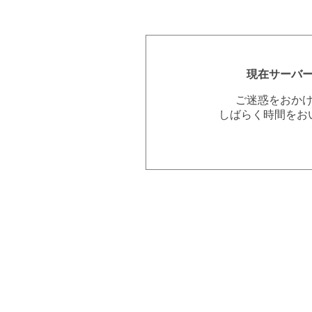
現在サーバ
ご迷惑をおか
しばらく時間をお