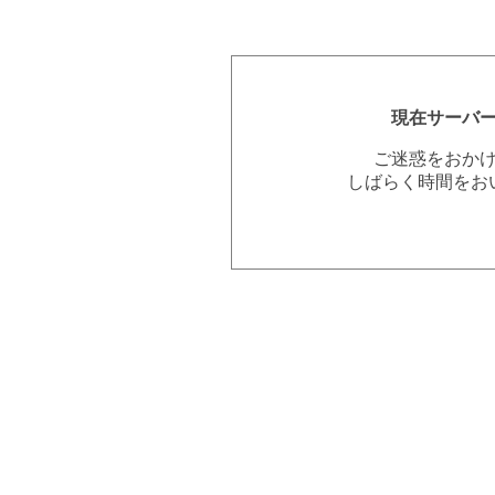
現在サーバ
ご迷惑をおか
しばらく時間をお